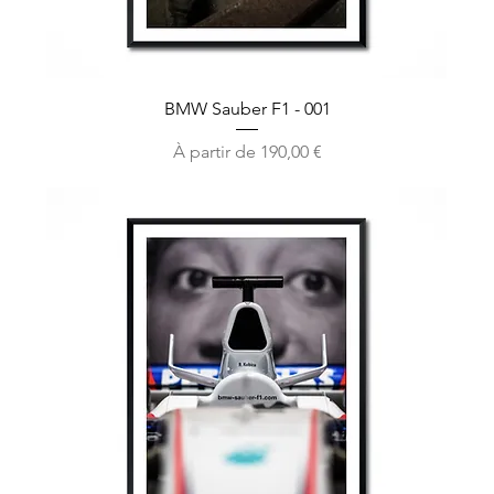
BMW Sauber F1 - 001
Prix promotionnel
À partir de
190,00 €