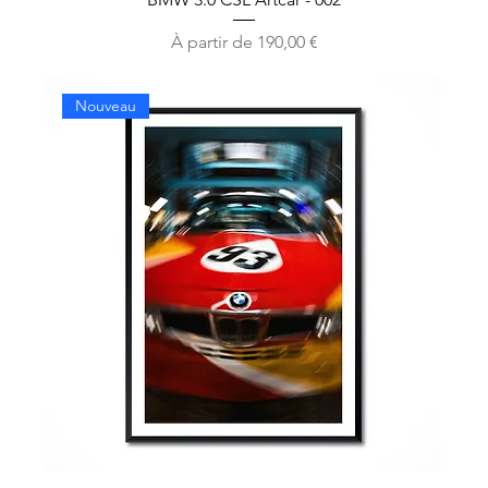
Prix promotionnel
À partir de
190,00 €
Nouveau