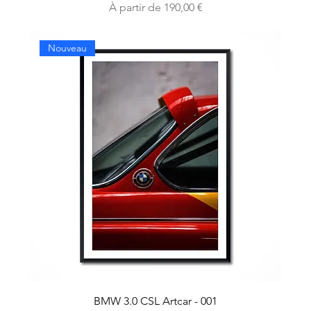
Prix promotionnel
À partir de
190,00 €
Nouveau
BMW 3.0 CSL Artcar - 001