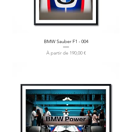
BMW Sauber F1 - 004
Prix promotionnel
À partir de
190,00 €