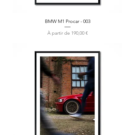
BMW M1 Procar - 003
Prix promotionnel
À partir de
190,00 €