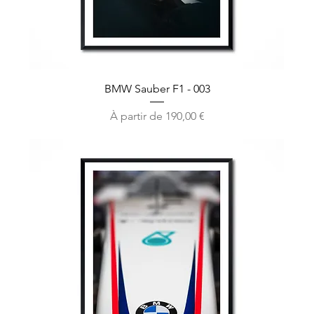
BMW Sauber F1 - 003
Prix promotionnel
À partir de
190,00 €