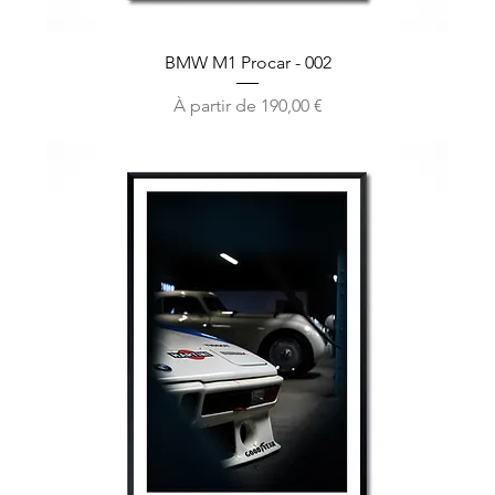
BMW M1 Procar - 002
Prix promotionnel
À partir de
190,00 €