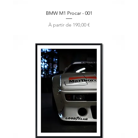
BMW M1 Procar - 001
Prix promotionnel
À partir de
190,00 €