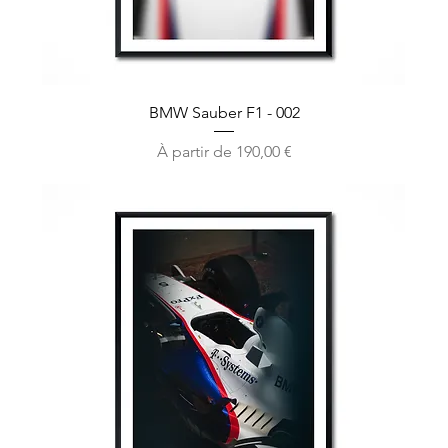
BMW Sauber F1 - 002
Prix promotionnel
À partir de
190,00 €