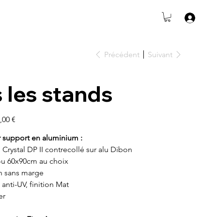
Précédent
Suivant
 les stands
,00 €
r support en aluminium :
i Crystal DP II contrecollé sur alu Dibon
u 60x90cm au choix
n sans marge
 anti-UV, finition Mat
er