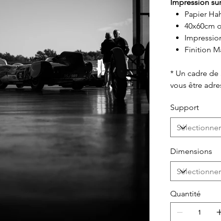
Impression sur
Papier Ha
40x60cm o
Impressio
Finition M
* Un cadre de
vous être adr
Support
Dimensions
Quantité