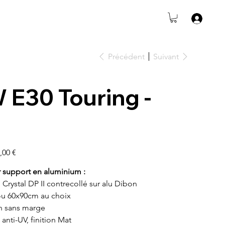
Précédent
Suivant
E30 Touring -
,00 €
r support en aluminium :
i Crystal DP II contrecollé sur alu Dibon
u 60x90cm au choix
n sans marge
 anti-UV, finition Mat