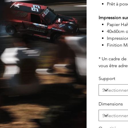
Prêt à pos
Impression sur
Papier Ha
40x60cm o
Impressio
Finition M
* Un cadre de
vous être adr
Support
Dimensions