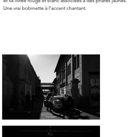
et sa livrée rouge et blanc associées à des phares jaunes.
Une vrai bobinette à l’accent chantant.